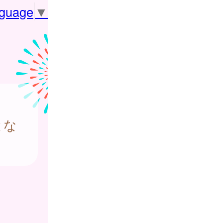
nguage
▼
とな