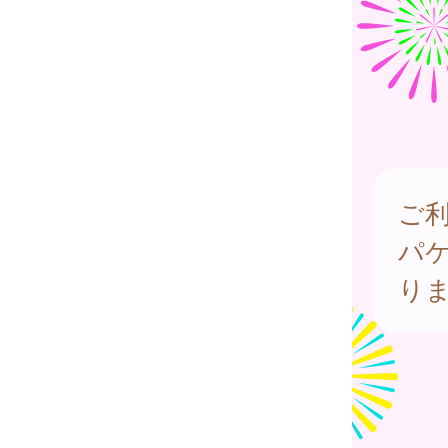
ご
パ
り