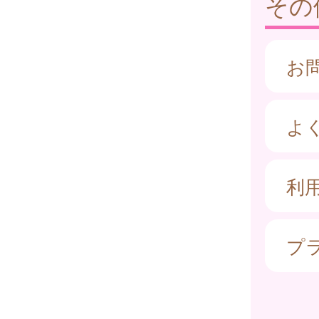
その
お
よ
利
プ