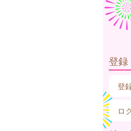
登録
登
ロ