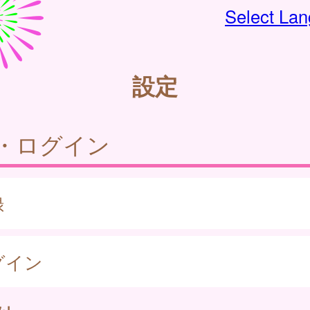
Select La
設定
・ログイン
録
グイン