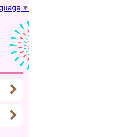
nguage
▼