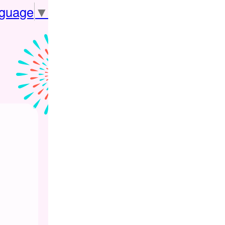
nguage
▼