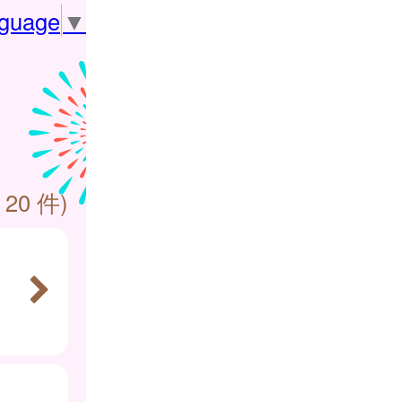
nguage
▼
 20 件)