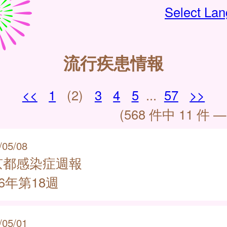
Select La
流行疾患情報
<<
1
(2)
3
4
5
...
57
>>
(568 件中 11 件 —
/05/08
京都感染症週報
26年第18週
/05/01