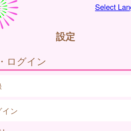
Select La
設定
・ログイン
録
グイン