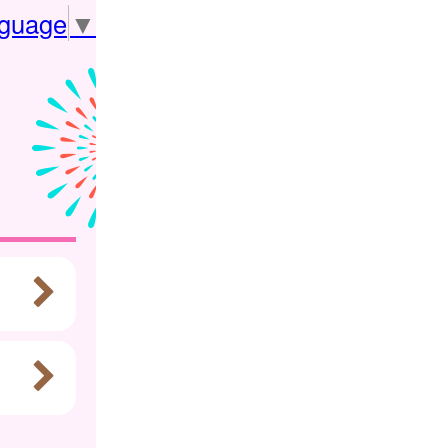
nguage
▼