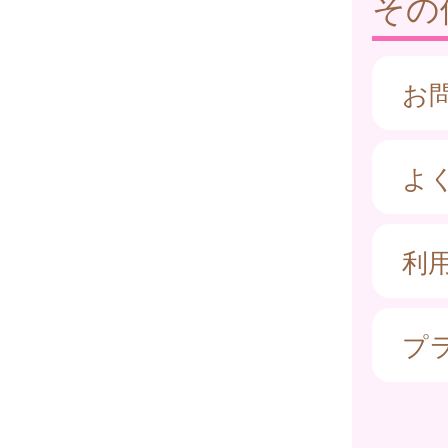
その
お
よ
利
プ