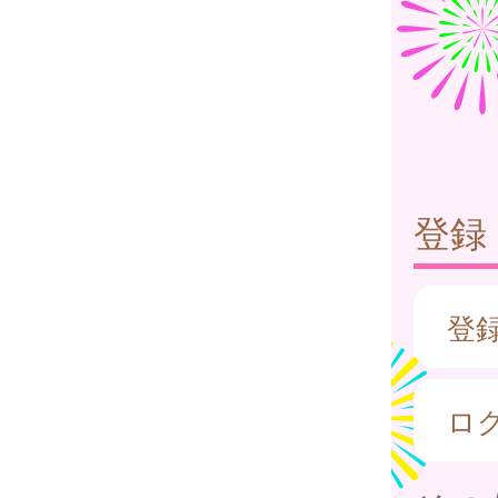
登録
登
ロ